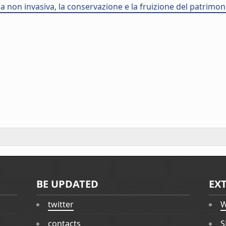
a non invasiva, la conservazione e la fruizione del patrimon
BE UPDATED
EX
twitter
W
contacts
S