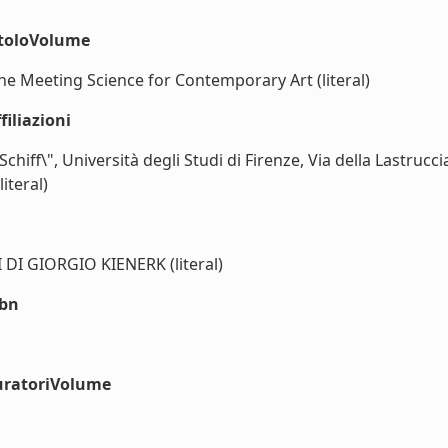
itoloVolume
he Meeting Science for Contemporary Art (literal)
iliazioni
chiff\", Università degli Studi di Firenze, Via della Lastrucc
iteral)
I GIORGIO KIENERK (literal)
sbn
uratoriVolume