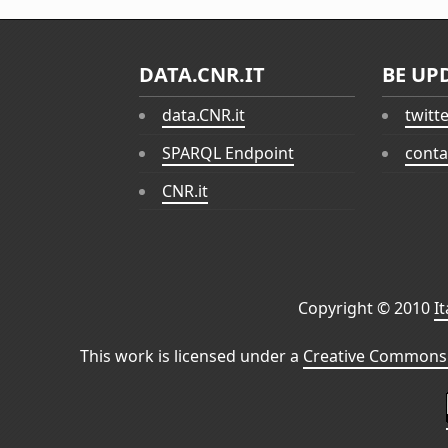
DATA.CNR.IT
BE UP
data.CNR.it
twitt
SPARQL Endpoint
conta
CNR.it
Copyright © 2010
I
This work is licensed under a
Creative Commons 