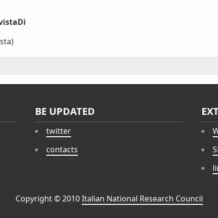
vistaDi
sta)
BE UPDATED
EX
twitter
W
contacts
S
l
Copyright © 2010
Italian National Research Council