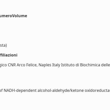
#numeroVolume
sta)
iliazioni
gico CNR Arco Felice, Naples Italy Istituto di Biochimica del
 of NADH-dependent alcohol-aldehyde/ketone oxidoreductase 