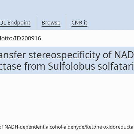
QL Endpoint
Browse
CNR.it
odotto/ID200916
ansfer stereospecificity of N
se from Sulfolobus solfataricu
 of NADH-dependent alcohol-aldehyde/ketone oxidoreductase 