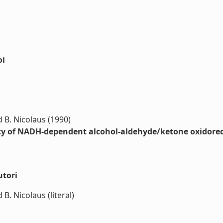
oi
nd B. Nicolaus (1990)
city of NADH-dependent alcohol-aldehyde/ketone oxidored
utori
 B. Nicolaus (literal)