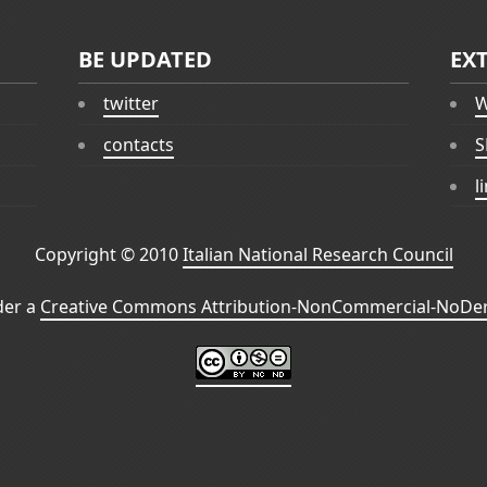
BE UPDATED
EX
twitter
W
contacts
S
l
Copyright © 2010
Italian National Research Council
der a
Creative Commons Attribution-NonCommercial-NoDeri