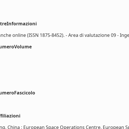
ltreInformazioni
nche online (ISSN 1875-8452). - Area di valutazione 09 - Ingeg
#numeroVolume
numeroFascicolo
iliazioni
ijing, China ; European Space Operations Centre, European