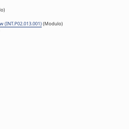
o)
w (INT.P02.013.001)
(Modulo)
)