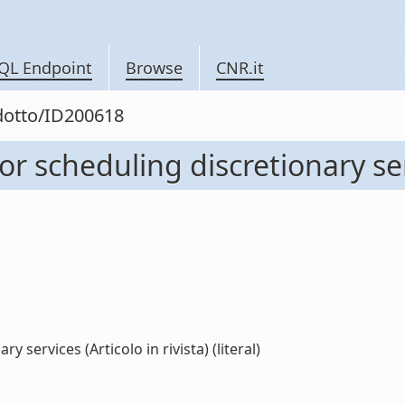
QL Endpoint
Browse
CNR.it
odotto/ID200618
 scheduling discretionary servi
services (Articolo in rivista) (literal)