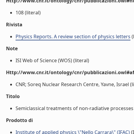
Http://www.cnr.it/ontology/cnr/pubblicazioni.owl
108 (literal)
Rivista
Physics Reports. A review section of physics letters
(
Note
ISI Web of Science (WOS) (literal)
Http://www.cnr.it/ontology/cnr/pubblicazioni.owl#aff
CNR; Soreq Nuclear Research Centre, Yavne, Israel (li
Titolo
Semiclassical treatments of non-radiative processes (
Prodotto di
Institute of applied physics \"Nello Carrara\" (IFAC)
(I