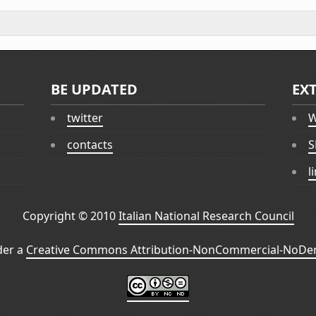
BE UPDATED
EX
twitter
W
contacts
S
l
Copyright © 2010
Italian National Research Council
der a
Creative Commons Attribution-NonCommercial-NoDeri