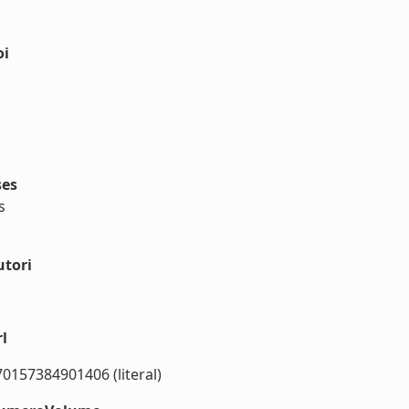
oi
ses
s
utori
l
70157384901406 (literal)