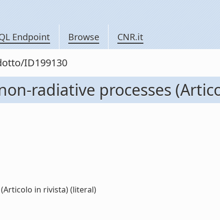
QL Endpoint
Browse
CNR.it
odotto/ID199130
on-radiative processes (Articol
ticolo in rivista) (literal)