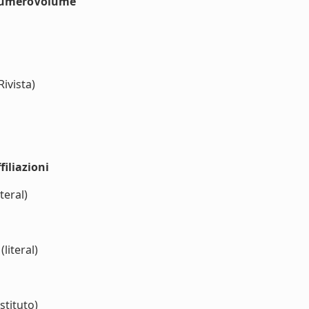
#numeroVolume
Rivista)
iliazioni
teral)
literal)
stituto)