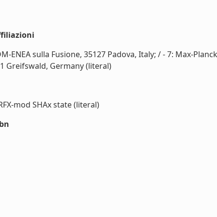
iliazioni
TOM-ENEA sulla Fusione, 35127 Padova, Italy; / - 7: Max-Plan
1 Greifswald, Germany (literal)
RFX-mod SHAx state (literal)
sbn