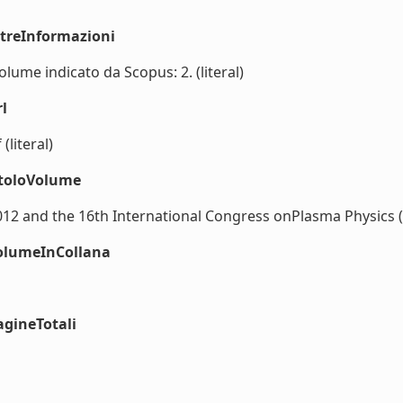
ltreInformazioni
lume indicato da Scopus: 2. (literal)
l
literal)
itoloVolume
2 and the 16th International Congress onPlasma Physics (l
volumeInCollana
agineTotali