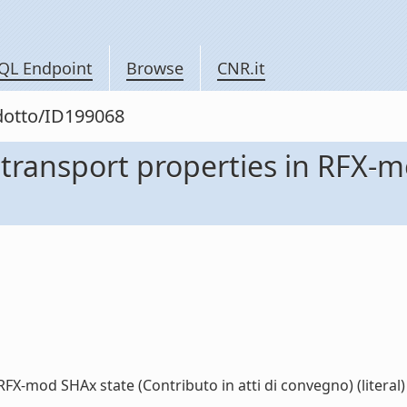
QL Endpoint
Browse
CNR.it
odotto/ID199068
e transport properties in RFX-
RFX-mod SHAx state (Contributo in atti di convegno) (literal)