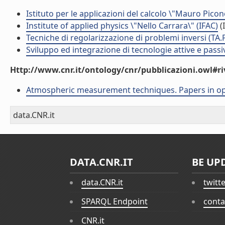
Istituto per le applicazioni del calcolo \"Mauro Picon
Institute of applied physics \"Nello Carrara\" (IFAC)
(I
Tecniche di regolarizzazione di problemi inversi (TA.
Sviluppo ed integrazione di tecnologie attive e passi
Http://www.cnr.it/ontology/cnr/pubblicazioni.owl#ri
Atmospheric measurement techniques. Papers in op
data.CNR.it
DATA.CNR.IT
BE UP
data.CNR.it
twitt
SPARQL Endpoint
conta
CNR.it