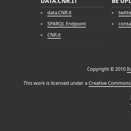
DATA.CNR.IT
BE UP
data.CNR.it
twitt
SPARQL Endpoint
conta
CNR.it
Copyright © 2010
I
This work is licensed under a
Creative Commons 