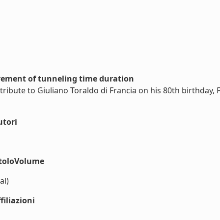
rement of tunneling time duration
ribute to Giuliano Toraldo di Francia on his 80th birthday, 
utori
itoloVolume
al)
iliazioni