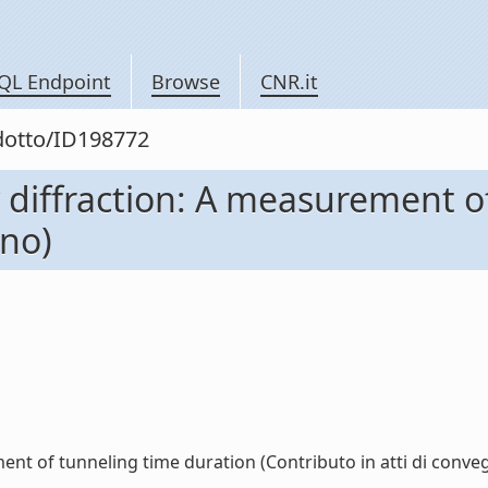
QL Endpoint
Browse
CNR.it
odotto/ID198772
diffraction: A measurement o
gno)
t of tunneling time duration (Contributo in atti di convegn