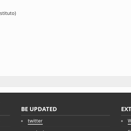
stituto)
BE UPDATED
EX
twitter
W