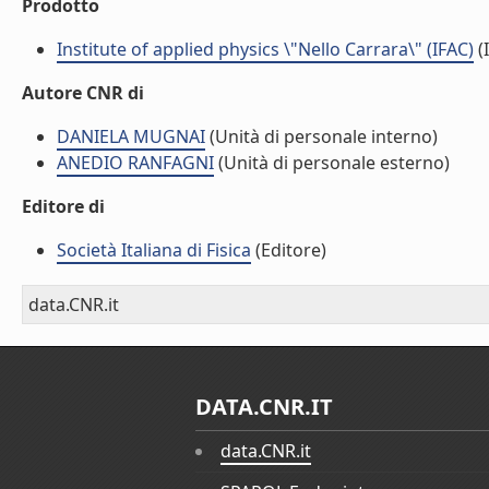
Prodotto
Institute of applied physics \"Nello Carrara\" (IFAC)
(I
Autore CNR di
DANIELA MUGNAI
(Unità di personale interno)
ANEDIO RANFAGNI
(Unità di personale esterno)
Editore di
Società Italiana di Fisica
(Editore)
data.CNR.it
DATA.CNR.IT
data.CNR.it