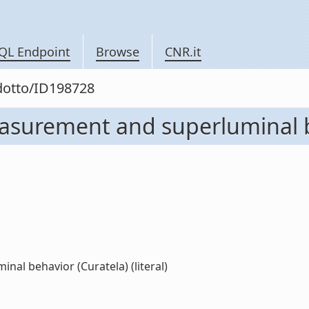
QL Endpoint
Browse
CNR.it
odotto/ID198728
surement and superluminal b
l behavior (Curatela) (literal)