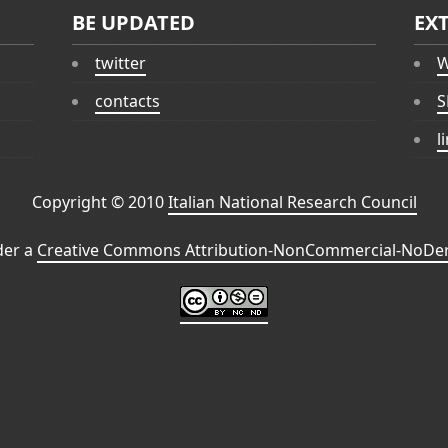
BE UPDATED
EX
twitter
W
contacts
S
l
Copyright © 2010
Italian National Research Council
der a
Creative Commons Attribution-NonCommercial-NoDeri