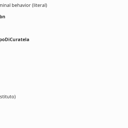
al behavior (literal)
sbn
ipoDiCuratela
stituto)