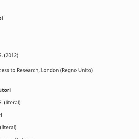
oi
. (2012)
Access to Research, London (Regno Unito)
utori
(literal)
l
iteral)