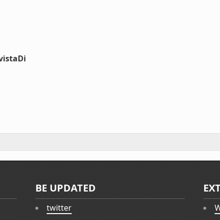
vistaDi
BE UPDATED
EX
twitter
W