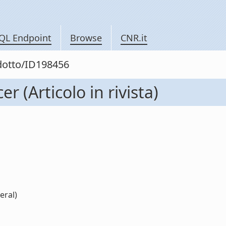
QL Endpoint
Browse
CNR.it
odotto/ID198456
r (Articolo in rivista)
eral)