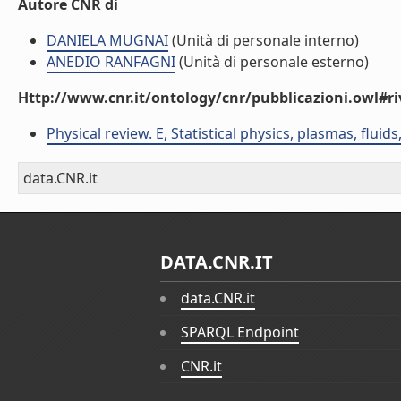
Autore CNR di
DANIELA MUGNAI
(Unità di personale interno)
ANEDIO RANFAGNI
(Unità di personale esterno)
Http://www.cnr.it/ontology/cnr/pubblicazioni.owl#ri
Physical review. E, Statistical physics, plasmas, fluids
data.CNR.it
DATA.CNR.IT
data.CNR.it
SPARQL Endpoint
CNR.it