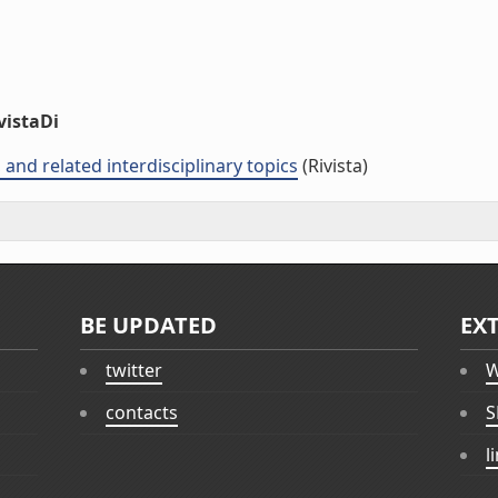
vistaDi
, and related interdisciplinary topics
(Rivista)
BE UPDATED
EX
twitter
W
contacts
S
l