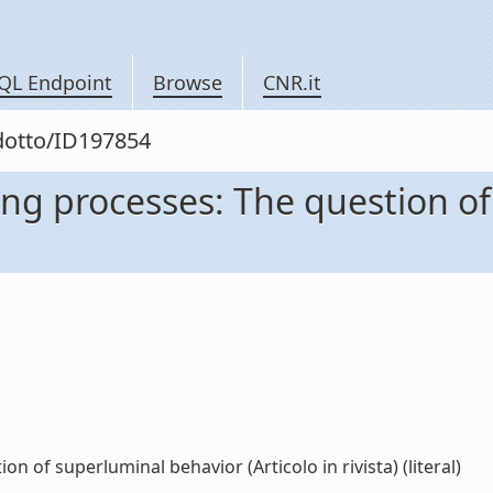
QL Endpoint
Browse
CNR.it
odotto/ID197854
ing processes: The question o
n of superluminal behavior (Articolo in rivista) (literal)