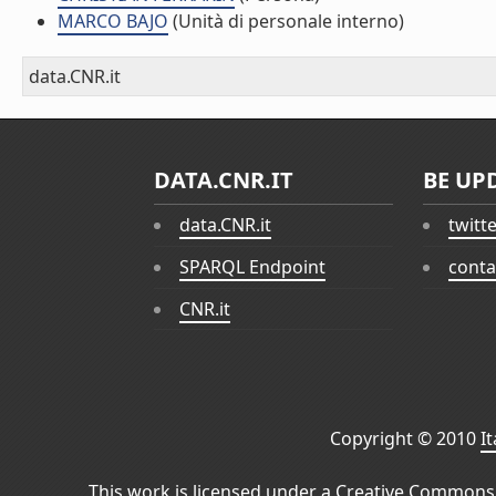
MARCO BAJO
(Unità di personale interno)
data.CNR.it
DATA.CNR.IT
BE UP
data.CNR.it
twitt
SPARQL Endpoint
conta
CNR.it
Copyright © 2010
I
This work is licensed under a
Creative Commons 