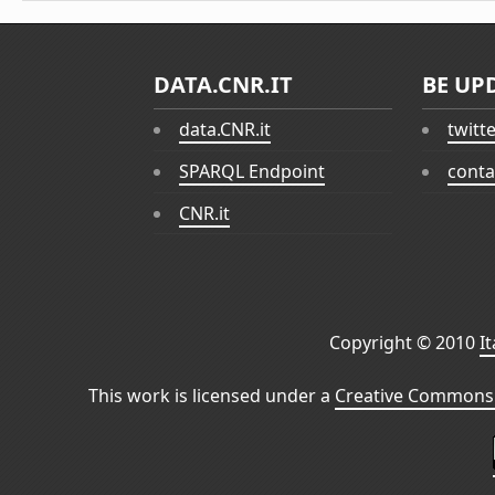
DATA.CNR.IT
BE UP
data.CNR.it
twitt
SPARQL Endpoint
conta
CNR.it
Copyright © 2010
I
This work is licensed under a
Creative Commons 