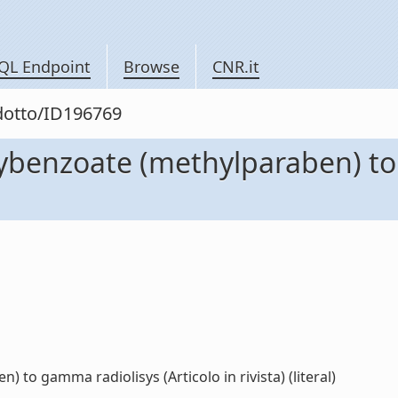
QL Endpoint
Browse
CNR.it
odotto/ID196769
xybenzoate (methylparaben) to
 to gamma radiolisys (Articolo in rivista) (literal)