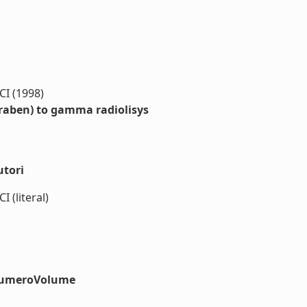
I (1998)
raben) to gamma radiolisys
utori
(literal)
#numeroVolume