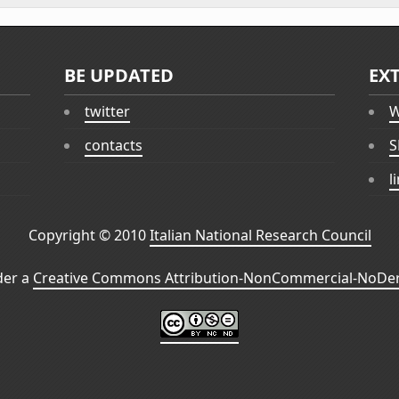
BE UPDATED
EX
twitter
W
contacts
S
l
Copyright © 2010
Italian National Research Council
der a
Creative Commons Attribution-NonCommercial-NoDeri