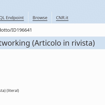
QL Endpoint
Browse
CNR.it
odotto/ID196641
orking (Articolo in rivista)
a) (literal)