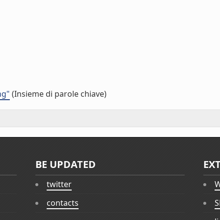
ng"
(Insieme di parole chiave)
BE UPDATED
EX
twitter
W
contacts
S