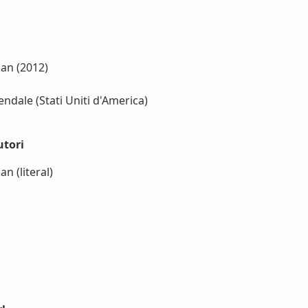
an (2012)
ndale (Stati Uniti d'America)
utori
n (literal)