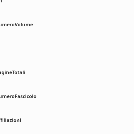
l
#numeroVolume
agineTotali
numeroFascicolo
iliazioni