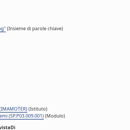
ng"
(Insieme di parole chiave)
a (IMAMOTER)
(Istituto)
temi (SP.P03.009.001)
(Modulo)
vistaDi