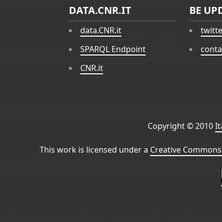
DATA.CNR.IT
BE UP
data.CNR.it
twitt
SPARQL Endpoint
conta
CNR.it
Copyright © 2010
I
This work is licensed under a
Creative Commons 