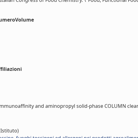
 Italian Congress of Food Chemistry. \"Food, Functional Food
#numeroVolume
iliazioni
immunoaffinity and aminopropyl solid-phase COLUMN clean-u
Istituto)