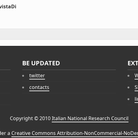
vistaDi
BE UPDATED
EX
twitter
W
contacts
S
l
Copyright © 2010
Italian National Research Council
der a
Creative Commons Attribution-NonCommercial-NoDeri