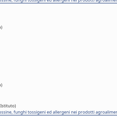
otossine, funghi tossigeni ed allergeni nei prodotti agroalime
o)
o)
Istituto)
otossine, funghi tossigeni ed allergeni nei prodotti agroalime