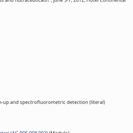
s and nutraceuticals\", June 3-7, 2012, Hotel Continental
p and spectrofluorometric detection (literal)