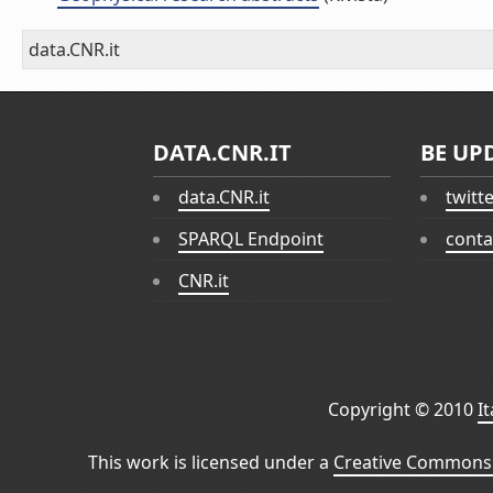
data.CNR.it
DATA.CNR.IT
BE UP
data.CNR.it
twitt
SPARQL Endpoint
conta
CNR.it
Copyright © 2010
I
This work is licensed under a
Creative Commons 