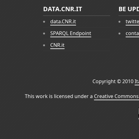
DATA.CNR.IT
BE UP
data.CNR.it
twitt
SPARQL Endpoint
conta
CNR.it
Copyright © 2010
I
This work is licensed under a
Creative Commons 