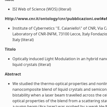
ISI Web of Science (WOS) (literal)
Http://www.cnr.it/ontology/cnr/pubblicazioni.owl#aff
Institute of Cybernetics ''E. Caianiello\" of CNR, Vi
Laboratory of CNR-INFM, 73100 Lecce, Italy Fondazio
Italy (literal)
Titolo
Optically induced Light Modulation in an hybrid n
liquid crystals (literal)
Abstract
We studied the thermo-optical properties and nonlin
nanocomposite blend of liquid crystals and semico
bistability when a laser beam travelled across the ce
optical properties of the blend from a scattering sta
a pump beam (Ar+ laser) was probed by a weak He-N