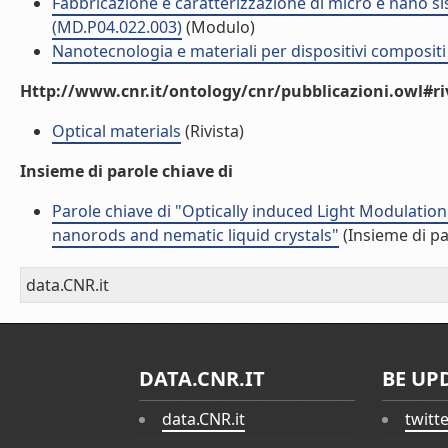
Fabbricazione e caratterizzazione di micro e nano si
(MD.P04.022.003)
(Modulo)
Nanotecnologia e materiali per dispositivi composit
Http://www.cnr.it/ontology/cnr/pubblicazioni.owl#ri
Optical materials
(Rivista)
Insieme di parole chiave di
Parole chiave di "Optically induced Light Modulati
nanorods and nematic liquid crystals"
(Insieme di pa
data.CNR.it
DATA.CNR.IT
BE UP
data.CNR.it
twitt