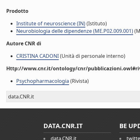
Prodotto
Institute of neuroscience (IN)
(Istituto)
Neurobiologia delle dipendenze (ME.P02.009.001)
(M
Autore CNR di
CRISTINA CADONI
(Unità di personale interno)
Http://www.cnr.it/ontology/cnr/pubblicazioni.owl#ri
Psychopharmacologia
(Rivista)
data.CNR.it
DATA.CNR.IT
BE UP
data.CNR.it
twitt