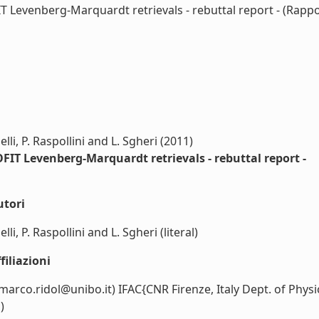
evenberg-Marquardt retrievals - rebuttal report - (Rapport
nelli, P. Raspollini and L. Sgheri (2011)
IT Levenberg-Marquardt retrievals - rebuttal report -
utori
elli, P. Raspollini and L. Sgheri (literal)
iliazioni
marco.ridol@unibo.it) IFAC{CNR Firenze, Italy Dept. of Physi
)