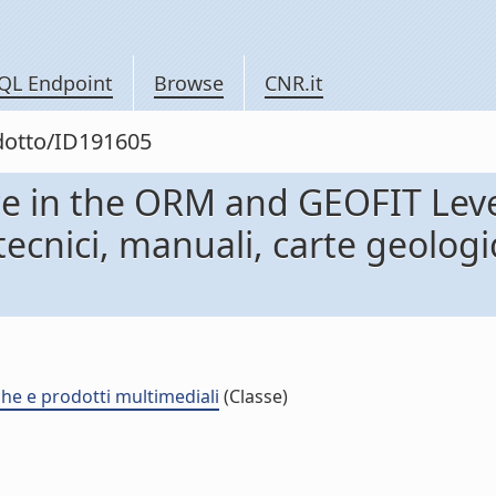
QL Endpoint
Browse
CNR.it
odotto/ID191605
e in the ORM and GEOFIT Leve
 tecnici, manuali, carte geolog
che e prodotti multimediali
(Classe)