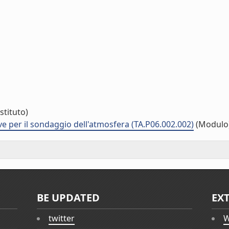
stituto)
ve per il sondaggio dell'atmosfera (TA.P06.002.002)
(Modulo
BE UPDATED
EX
twitter
W