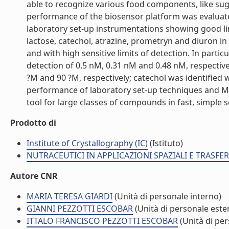
able to recognize various food components, like sug
performance of the biosensor platform was evaluate
laboratory set-up instrumentations showing good linea
lactose, catechol, atrazine, prometryn and diuron in
and with high sensitive limits of detection. In parti
detection of 0.5 nM, 0.31 nM and 0.48 nM, respectivel
?M and 90 ?M, respectively; catechol was identified 
performance of laboratory set-up techniques and ME
tool for large classes of compounds in fast, simple sc
Prodotto di
Institute of Crystallography (IC)
(Istituto)
NUTRACEUTICI IN APPLICAZIONI SPAZIALI E TRASFE
Autore CNR
MARIA TERESA GIARDI
(Unità di personale interno)
GIANNI PEZZOTTI ESCOBAR
(Unità di personale este
ITTALO FRANCISCO PEZZOTTI ESCOBAR
(Unità di pe