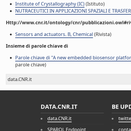
Institute of Crystallography (IC)
(Istituto)
NUTRACEUTICI IN APPLICAZIONI SPAZIALI E TRASFE
Http://www.cnr.it/ontology/cnr/pubblicazioni.owl#ri
Sensors and actuators. B, Chemical
(Rivista)
Insieme di parole chiave di
Parole chiave di "A new embedded biosensor platfo
parole chiave)
data.CNR.it
DATA.CNR.IT
BE UP
data.CNR.it
twitt
SPARQL Endpoint
conta