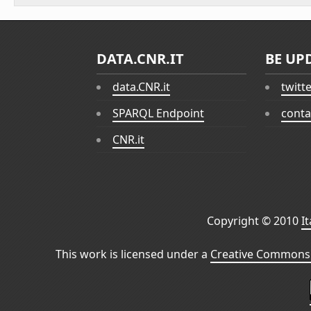
DATA.CNR.IT
BE UP
data.CNR.it
twitt
SPARQL Endpoint
conta
CNR.it
Copyright © 2010
I
This work is licensed under a
Creative Commons 