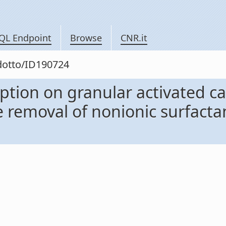
QL Endpoint
Browse
CNR.it
odotto/ID190724
rption on granular activated 
he removal of nonionic surfact