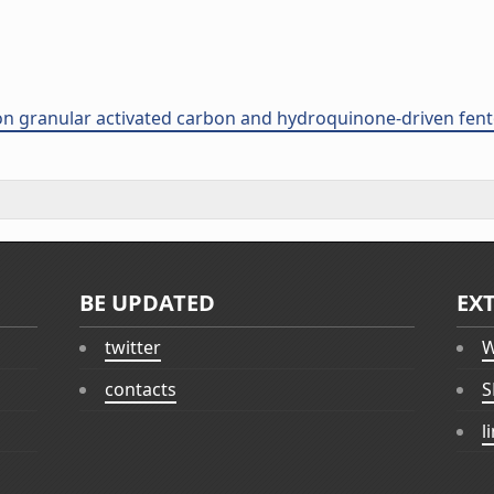
 on granular activated carbon and hydroquinone-driven fent
BE UPDATED
EX
twitter
W
contacts
S
l