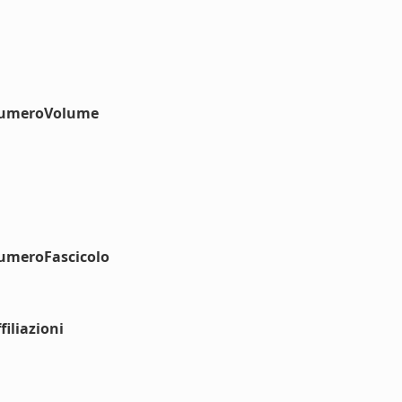
#numeroVolume
numeroFascicolo
iliazioni