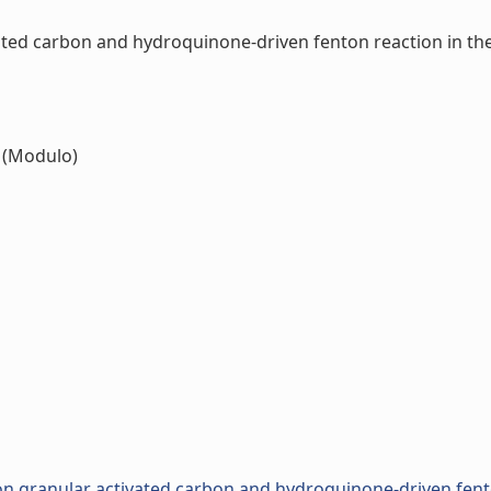
vated carbon and hydroquinone-driven fenton reaction in th
(Modulo)
 on granular activated carbon and hydroquinone-driven fent