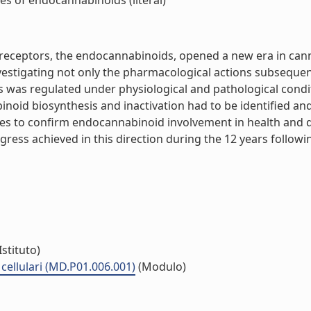
es of endocannabinoids (literal)
eceptors, the endocannabinoids, opened a new era in cannab
nvestigating not only the pharmacological actions subsequen
rs was regulated under physiological and pathological condi
id biosynthesis and inactivation had to be identified and c
es to confirm endocannabinoid involvement in health and di
ess achieved in this direction during the 12 years following
Istituto)
cellulari (MD.P01.006.001)
(Modulo)