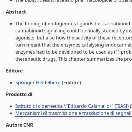
The biosynthesis, fate and pharmacological properti
Abstract
The finding of endogenous ligands for cannabinoid r
cannabinoid signalling could be finally studied by i
agonists, but also how the activity of these recepto
turn meant that the enzymes catalysing endocannabino
enzymes had to be developed to be used as (1) prob
therapeutic drugs. This chapter summarizes the progr
Editore
Springer Heidelberg
(Editore)
Prodotto di
Istituto di cibernetica \"Edoardo Caianiello\" (ISASI)
(
Meccanismi di trasmissione e trasduzione di segnali 
Autore CNR