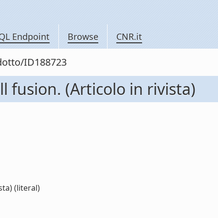
QL Endpoint
Browse
CNR.it
odotto/ID188723
fusion. (Articolo in rivista)
a) (literal)