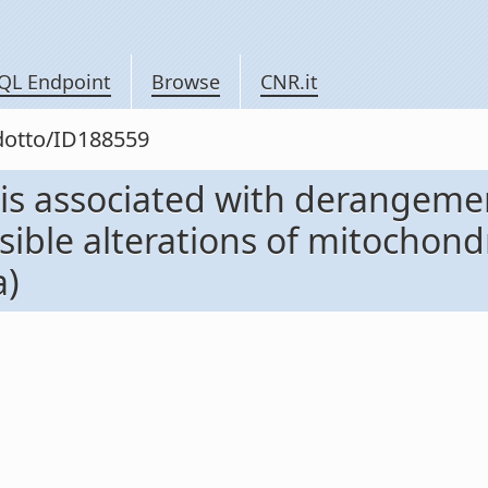
QL Endpoint
Browse
CNR.it
odotto/ID188559
 is associated with derangem
sible alterations of mitochon
a)