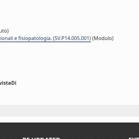
tuto)
nali e fisiopatologia. (SV.P14.005.001)
(Modulo)
vistaDi