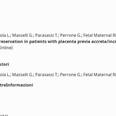
la L.; Masselli G.; Parasassi T.; Perrone G.; Fetal Maternal R
preservation in patients with placenta previa accreta/inc
Online)
utori
a L.; Masselli G.; Parasassi T.; Perrone G.; Fetal Maternal Ris
ltreInformazioni