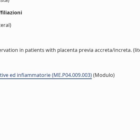
ista)
iliazioni
eral)
rvation in patients with placenta previa accreta/increta. (lit
tive ed infiammatorie (ME.P04.009.003)
(Modulo)