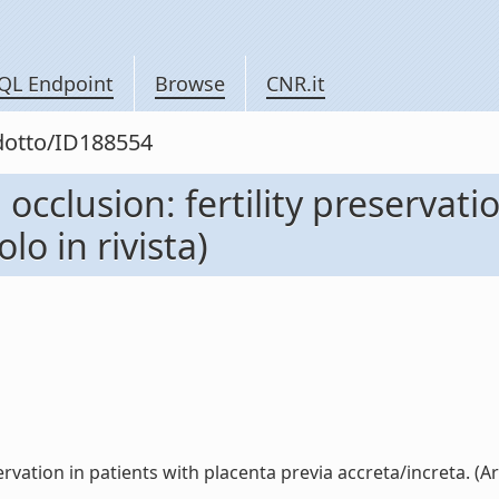
QL Endpoint
Browse
CNR.it
odotto/ID188554
occlusion: fertility preservati
lo in rivista)
vation in patients with placenta previa accreta/increta. (Artic