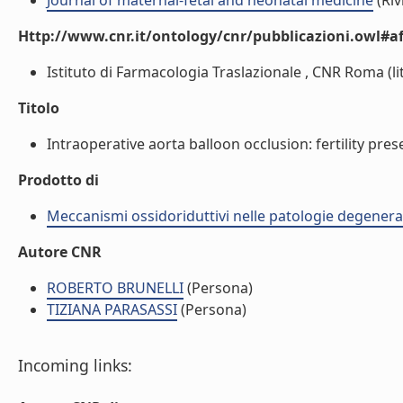
Journal of maternal-fetal and neonatal medicine
(Riv
Http://www.cnr.it/ontology/cnr/pubblicazioni.owl#aff
Istituto di Farmacologia Traslazionale , CNR Roma (lit
Titolo
Intraoperative aorta balloon occlusion: fertility prese
Prodotto di
Meccanismi ossidoriduttivi nelle patologie degenera
Autore CNR
ROBERTO BRUNELLI
(Persona)
TIZIANA PARASASSI
(Persona)
Incoming links: