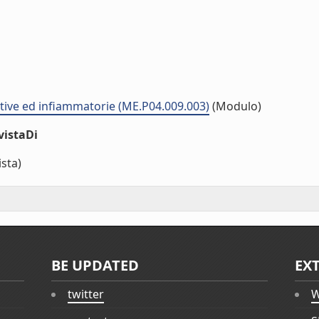
tive ed infiammatorie (ME.P04.009.003)
(Modulo)
vistaDi
ista)
BE UPDATED
EX
twitter
W