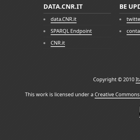
DATA.CNR.IT
BE UP
data.CNR.it
twitt
SPARQL Endpoint
conta
CNR.it
Copyright © 2010
I
This work is licensed under a
Creative Commons 