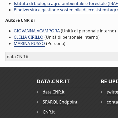
Istituto di biologia agro-ambientale e forestale (IBAF
Biodiversità e gestione sostenibile di ecosistemi agr
Autore CNR di
GIOVANNA ACAMPORA
(Unità di personale interno)
CLELIA CIRILLO
(Unità di personale interno)
MARINA RUSSO
(Persona)
data.CNR.it
DATA.CNR.IT
BE UP
data.CNR.it
twitt
SPARQL Endpoint
conta
CNR.it