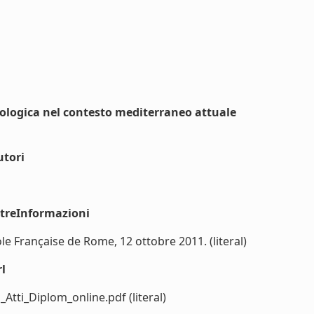
eologica nel contesto mediterraneo attuale
utori
ltreInformazioni
le Française de Rome, 12 ottobre 2011. (literal)
l
tti_Diplom_online.pdf (literal)