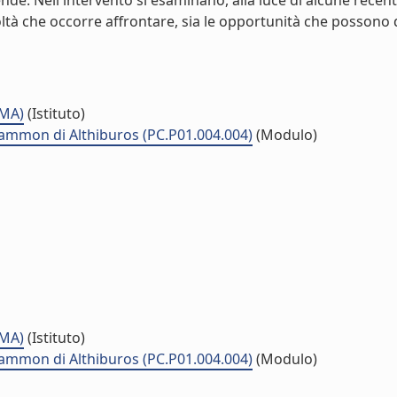
ende. Nell'intervento si esaminano, alla luce di alcune recent
coltà che occorre affrontare, sia le opportunità che possono 
SMA)
(Istituto)
l Hammon di Althiburos (PC.P01.004.004)
(Modulo)
SMA)
(Istituto)
l Hammon di Althiburos (PC.P01.004.004)
(Modulo)