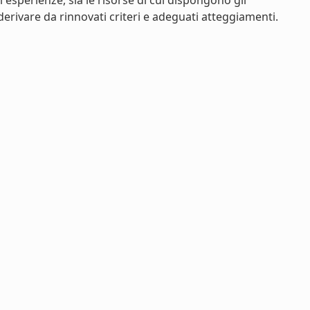
i esperienze, sia le risorse di cui dispongono gli
derivare da rinnovati criteri e adeguati atteggiamenti.