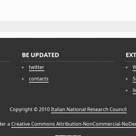
BE UPDATED
EX
twitter
W
contacts
S
l
Copyright © 2010
Italian National Research Council
der a
Creative Commons Attribution-NonCommercial-NoDeri