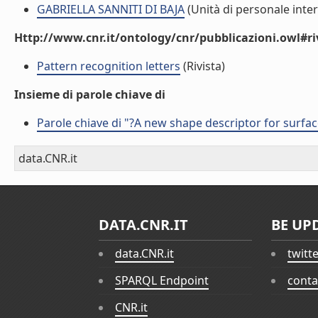
GABRIELLA SANNITI DI BAJA
(Unità di personale inte
Http://www.cnr.it/ontology/cnr/pubblicazioni.owl#ri
Pattern recognition letters
(Rivista)
Insieme di parole chiave di
Parole chiave di "?A new shape descriptor for surfa
data.CNR.it
DATA.CNR.IT
BE UP
data.CNR.it
twitt
SPARQL Endpoint
conta
CNR.it