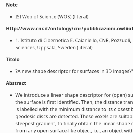
Note
ISI Web of Science (WOS) (literal)
Http://www.cnr.it/ontology/cnr/pubblicazioni.owl#aff
1. Istituto di Cibernetica E. Caianiello, CNR, Pozzuoli
Sciences, Uppsala, Sweden (literal)
Titolo
?A new shape descriptor for surfaces in 3D images\" (
Abstract
We introduce a linear shape descriptor for (open) su
the surface is first identified. Then, the distance t
is labelled with the minimum distance to its closest
geodesic discs are detected. These voxels are suitab
steepest gradient, to finally obtain the linear shape
from any open surface-like object, i.e., an object with