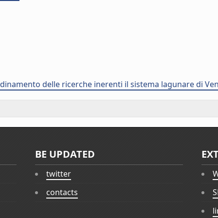
dinamento delle ricerche inerenti il sistema lagunare di Ve
BE UPDATED
EX
twitter
W
contacts
S
l