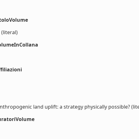
itoloVolume
literal)
volumeInCollana
iliazioni
nthropogenic land uplift: a strategy physically possible? (lite
uratoriVolume