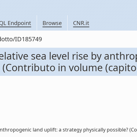
QL Endpoint
Browse
CNR.it
odotto/ID185749
lative sea level rise by anthro
? (Contributo in volume (capito
anthropogenic land uplift: a strategy physically possible? (Co