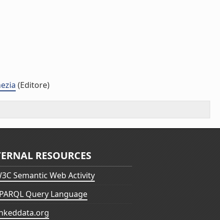
nezia
(Editore)
TERNAL RESOURCES
3C Semantic Web Activity
PARQL Query Language
inkeddata.org