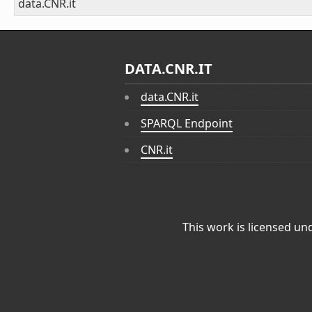
data.CNR.it
DATA.CNR.IT
data.CNR.it
SPARQL Endpoint
CNR.it
This work is licensed un