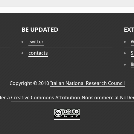
BE UPDATED
EX
twitter
W
contacts
S
l
Copyright © 2010
Italian National Research Council
der a
Creative Commons Attribution-NonCommercial-NoDeri