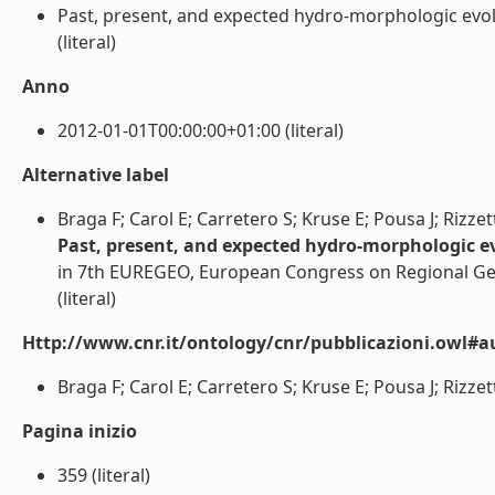
Past, present, and expected hydro-morphologic evol
(literal)
Anno
2012-01-01T00:00:00+01:00 (literal)
Alternative label
Braga F; Carol E; Carretero S; Kruse E; Pousa J; Rizzett
Past, present, and expected hydro-morphologic e
in 7th EUREGEO, European Congress on Regional G
(literal)
Http://www.cnr.it/ontology/cnr/pubblicazioni.owl#a
Braga F; Carol E; Carretero S; Kruse E; Pousa J; Rizzetto
Pagina inizio
359 (literal)