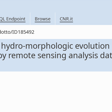
QL Endpoint
Browse
CNR.it
odotto/ID185492
 hydro-morphologic evolution 
remote sensing analysis data 