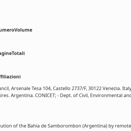
#numeroVolume
agineTotali
iliazioni
ncil, Arsenale Tesa 104, Castello 2737/F, 30122 Venezia. Ita
 Aires. Argentina. CONICET; - Dept. of Civil, Environmental a
ution of the Bahia de Samborombon (Argentina) by remote se