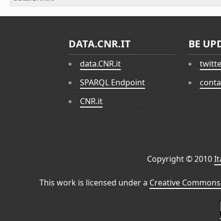
DATA.CNR.IT
BE UP
data.CNR.it
twitt
SPARQL Endpoint
conta
CNR.it
Copyright © 2010
I
This work is licensed under a
Creative Commons 