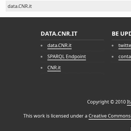
data.CNR.it
DATA.CNR.IT
BE UP
data.CNR.it
twitt
SPARQL Endpoint
conta
CNR.it
Copyright © 2010
I
This work is licensed under a
Creative Commons 