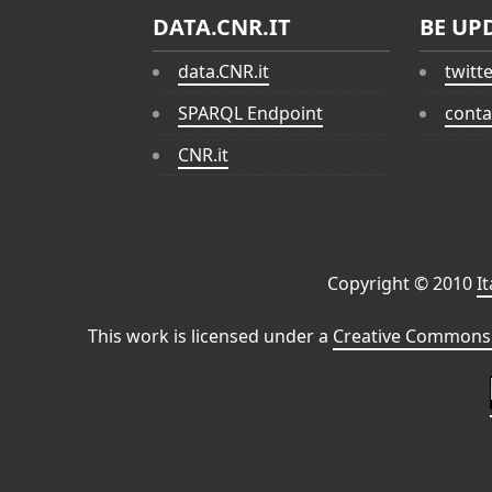
DATA.CNR.IT
BE UP
data.CNR.it
twitt
SPARQL Endpoint
conta
CNR.it
Copyright © 2010
I
This work is licensed under a
Creative Commons 