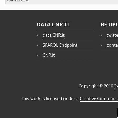
DATA.CNR.IT
BE UP
data.CNR.it
twitt
SPARQL Endpoint
conta
CNR.it
Copyright © 2010
I
This work is licensed under a
Creative Commons 