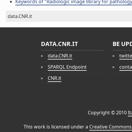
Keywords of "Radiologic image library for pathology
data.CNR.it
DATA.CNR.IT
BE UP
data.CNR.it
twitt
SPARQL Endpoint
conta
CNR.it
Copyright © 2010
I
This work is licensed under a
Creative Commons 