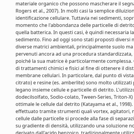
materiale organico che possono mascherare il segnal
Rogers et al., 2007). In molti casi la semplice diluiz
identificazione cellulare. Tuttavia nei sedimenti, soprat
momento che l'abbondanza delle particelle di detrito 
quella batterica. In questi casi, è quindi necessaria
sedimento. Fino ad oggi sono stati proposti diversi me
diverse matrici ambientali, principalmente suolo ma 
pervenuti ancora ad una procedura standardizzata, s
poiché la sua matrice è particolarmente complessa.
di trattamenti chimici e fisici al fine di ottenere il di
membrane cellulari. In particolare, dal punto di vista 
citrato) e resine (es. amberlite) sono molto utilizzat
legano insieme cellule e particelle di detrito. L'utili
dodecilsolfato, Sodio-colato, Tween-Series, Triton-X
ottimale le cellule dal detrito (Katayama et al., 1998)
effettuato tramite strumenti quali vortex, agitatori, 
cellule dalle particelle si procede alla fase di separ
su gradiente di densità, utilizzando una soluzione 
derivato dall'acido benzoico, tradizionalmente utili