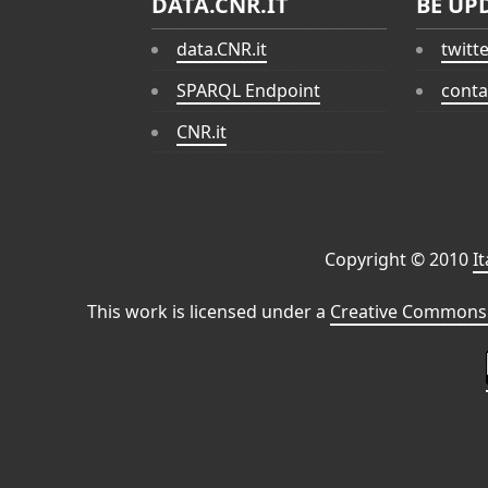
DATA.CNR.IT
BE UP
data.CNR.it
twitt
SPARQL Endpoint
conta
CNR.it
Copyright © 2010
I
This work is licensed under a
Creative Commons 