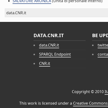
SALVATORE ARONICA
(Unità di personale interno)
data.CNR.it
DATA.CNR.IT
BE UP
data.CNR.it
twitt
SPARQL Endpoint
conta
CNR.it
Copyright © 2010
I
This work is licensed under a
Creative Commons 