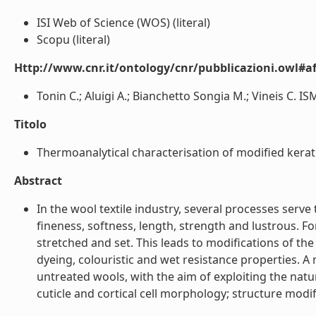
ISI Web of Science (WOS) (literal)
Scopu (literal)
Http://www.cnr.it/ontology/cnr/pubblicazioni.owl#aff
Tonin C.; Aluigi A.; Bianchetto Songia M.; Vineis C. 
Titolo
Thermoanalytical characterisation of modified keratin
Abstract
In the wool textile industry, several processes serv
fineness, softness, length, strength and lustrous. F
stretched and set. This leads to modifications of th
dyeing, colouristic and wet resistance properties. A
untreated wools, with the aim of exploiting the nat
cuticle and cortical cell morphology; structure modif