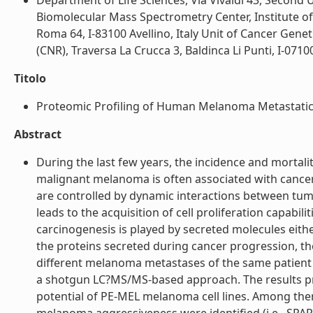
Department of Life Sciences, Via Vivaldi 43, Second U
Biomolecular Mass Spectrometry Center, Institute of
Roma 64, I-83100 Avellino, Italy Unit of Cancer Gene
(CNR), Traversa La Crucca 3, Baldinca Li Punti, I-07100 S
Titolo
Proteomic Profiling of Human Melanoma Metastatic C
Abstract
During the last few years, the incidence and mortal
malignant melanoma is often associated with cancer
are controlled by dynamic interactions between tu
leads to the acquisition of cell proliferation capabilit
carcinogenesis is played by secreted molecules eith
the proteins secreted during cancer progression, th
different melanoma metastases of the same patient
a shotgun LC?MS/MS-based approach. The results prov
potential of PE-MEL melanoma cell lines. Among them,