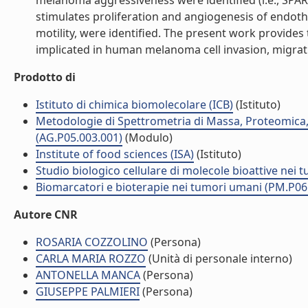
melanoma aggressiveness were identified (i.e., SPARC,
stimulates proliferation and angiogenesis of endothel
motility, were identified. The present work provides 
implicated in human melanoma cell invasion, migration
Prodotto di
Istituto di chimica biomolecolare (ICB)
(Istituto)
Metodologie di Spettrometria di Massa, Proteomica,
(AG.P05.003.001)
(Modulo)
Institute of food sciences (ISA)
(Istituto)
Studio biologico cellulare di molecole bioattive nei
Biomarcatori e bioterapie nei tumori umani (PM.P06
Autore CNR
ROSARIA COZZOLINO
(Persona)
CARLA MARIA ROZZO
(Unità di personale interno)
ANTONELLA MANCA
(Persona)
GIUSEPPE PALMIERI
(Persona)