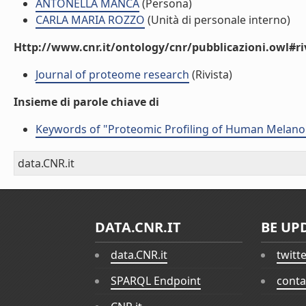
ANTONELLA MANCA
(Persona)
CARLA MARIA ROZZO
(Unità di personale interno)
Http://www.cnr.it/ontology/cnr/pubblicazioni.owl#ri
Journal of proteome research
(Rivista)
Insieme di parole chiave di
Keywords of "Proteomic Profiling of Human Melanom
data.CNR.it
DATA.CNR.IT
BE UP
data.CNR.it
twitt
SPARQL Endpoint
conta