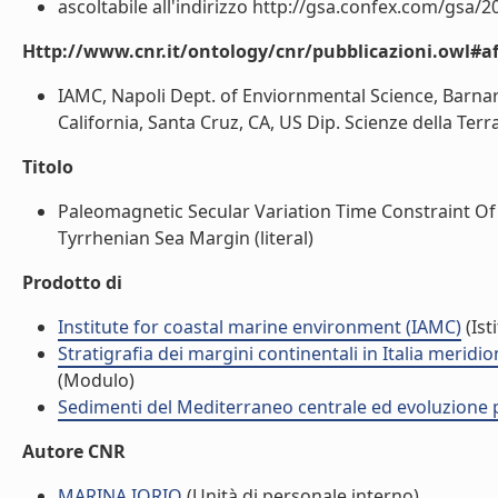
ascoltabile all'indirizzo http://gsa.confex.com/gsa/2
Http://www.cnr.it/ontology/cnr/pubblicazioni.owl#aff
IAMC, Napoli Dept. of Enviornmental Science, Barnard
California, Santa Cruz, CA, US Dip. Scienze della Terra 
Titolo
Paleomagnetic Secular Variation Time Constraint O
Tyrrhenian Sea Margin (literal)
Prodotto di
Institute for coastal marine environment (IAMC)
(Ist
Stratigrafia dei margini continentali in Italia merid
(Modulo)
Sedimenti del Mediterraneo centrale ed evoluzione pa
Autore CNR
MARINA IORIO
(Unità di personale interno)