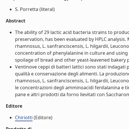
S. Porretta (literal)
Abstract
The ability of 29 lactic acid bacteria strains to pro
preservation, has been evaluated by HPLC analysis. M
rhamnosus, L. sanfranciscensis, L. hilgardii, Leucon
concentration of phenylalanine in culture and using 
spoilage of bread and other yeast-leavened bakery p
Ventinove ceppi di batteri lattici sono stati indagati 
qualità e conservazione degli alimenti. La produzione 
rhamnosus, L. sanfranciscensis, L. hilgardii, Leucon
le concentrazioni degli amminoacidi fenilalanina e t
pane e altri prodotti da forno lievitati con Saccharom
Editore
Chiriotti
(Editore)