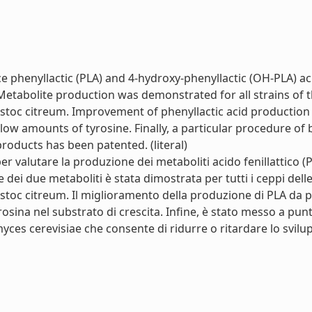
duce phenyllactic (PLA) and 4-hydroxy-phenyllactic (OH-PLA) a
etabolite production was demonstrated for all strains of th
ostoc citreum. Improvement of phenyllactic acid production 
low amounts of tyrosine. Finally, a particular procedure o
roducts has been patented. (literal)
per valutare la produzione dei metaboliti acido fenillattico (P
dei due metaboliti è stata dimostrata per tutti i ceppi delle
ostoc citreum. Il miglioramento della produzione di PLA da 
irosina nel substrato di crescita. Infine, è stato messo a p
yces cerevisiae che consente di ridurre o ritardare lo svilupp