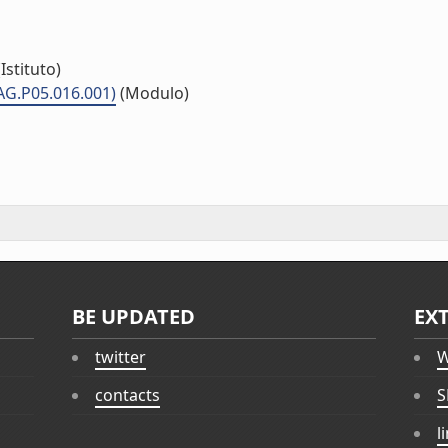
Istituto)
(AG.P05.016.001)
(Modulo)
BE UPDATED
EX
twitter
W
contacts
S
l