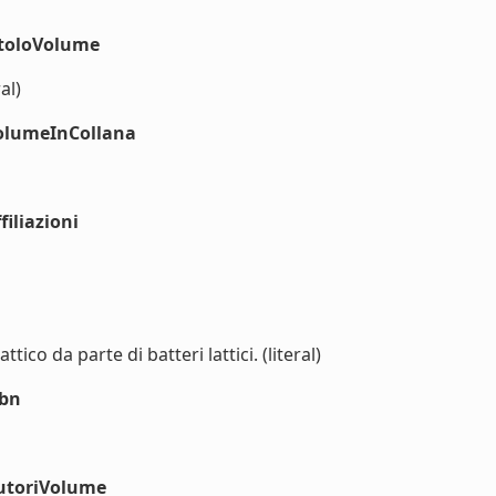
itoloVolume
al)
volumeInCollana
iliazioni
ico da parte di batteri lattici. (literal)
sbn
autoriVolume