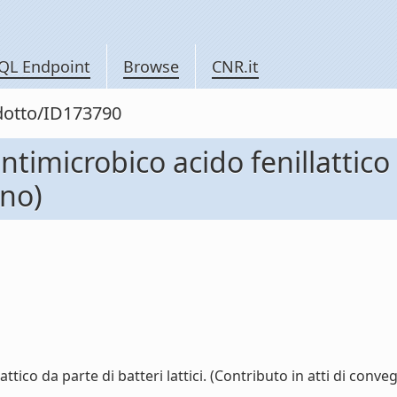
QL Endpoint
Browse
CNR.it
odotto/ID173790
imicrobico acido fenillattico d
gno)
ico da parte di batteri lattici. (Contributo in atti di convegn