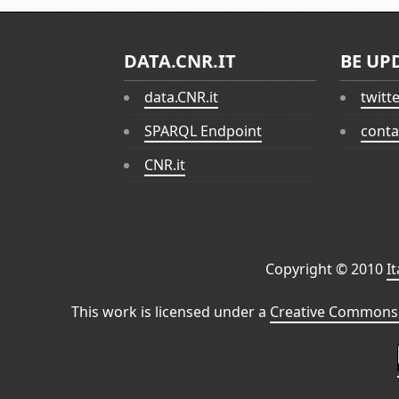
DATA.CNR.IT
BE UP
data.CNR.it
twitt
SPARQL Endpoint
conta
CNR.it
Copyright © 2010
I
This work is licensed under a
Creative Commons 