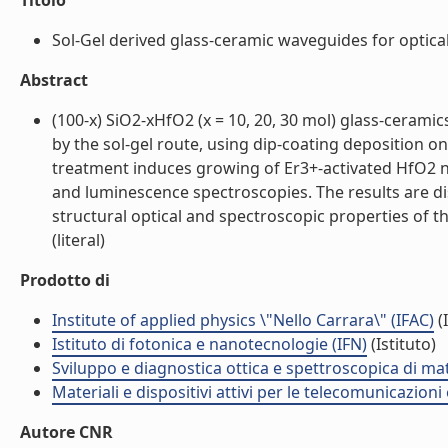
Titolo
Sol-Gel derived glass-ceramic waveguides for optical 
Abstract
(100-x) SiO2-xHfO2 (x = 10, 20, 30 mol) glass-ceram
by the sol-gel route, using dip-coating deposition o
treatment induces growing of Er3+-activated HfO2 
and luminescence spectroscopies. The results are di
structural optical and spectroscopic properties of 
(literal)
Prodotto di
Institute of applied physics \"Nello Carrara\" (IFAC)
(I
Istituto di fotonica e nanotecnologie (IFN)
(Istituto)
Sviluppo e diagnostica ottica e spettroscopica di mat
Materiali e dispositivi attivi per le telecomunicazion
Autore CNR