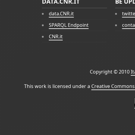
DATA.CNR.IT
BE UP
data.CNR.it
twitt
SPARQL Endpoint
conta
CNR.it
Copyright © 2010
I
This work is licensed under a
Creative Commons 